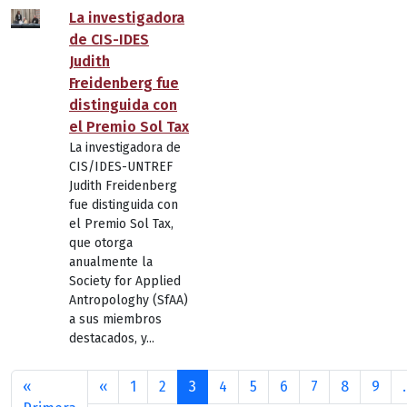
La investigadora
de CIS-IDES
Judith
Freidenberg fue
distinguida con
el Premio Sol Tax
La investigadora de
CIS/IDES-UNTREF
Judith Freidenberg
fue distinguida con
el Premio Sol Tax,
que otorga
anualmente la
Society for Applied
Antropologhy (SfAA)
a sus miembros
destacados, y...
Paginación
Página anterior
«
‹‹
1
2
3
4
5
6
7
8
9