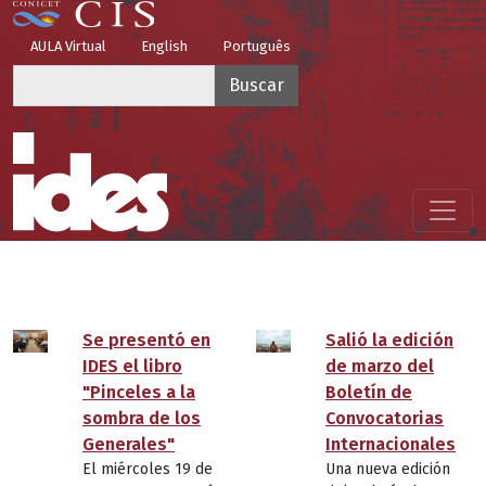
Pasar al contenido principal
Top Menu
AULA Virtual
English
Português
Buscar
Menú principal
Se presentó en
Salió la edición
IDES el libro
de marzo del
"Pinceles a la
Boletín de
sombra de los
Convocatorias
Generales"
Internacionales
El miércoles 19 de
Una nueva edición