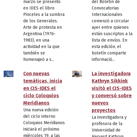
marzo se presentó
del Boletín de
en IDES el libro
Convocatorias
Pinceles a la sombra
Internacionales
de los Generales.
comenzó a circular
Arte de protesta en
ayer entre quienes
Argentina (1976-
están suscriptos a la
1983), en una
lista de envíos. En
actividad en la que
esta edición, el
también se
boletín comparte
homenajeó a s...
informació...
Con nuevas
La investigadora
temáticas, inicia
Kathryn Sikkink
en CIS-IDES el
visitó el CIS-IDES
ciclo Coloquios
y conversó sobre
Meridianos
nuevos
Una nueva edición
proyectos
del ciclo interno
La investigadora y
Coloquios Meridianos
profesora de la
iniciará el próximo
Universidad de
miércoles 19, a las
Harvard Kathryn