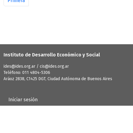
Primera página
Primera
Instituto de Desarrollo Económico y Social
ides@ides.org.ar / cis@ides.org.ar
Teléfono: 011 4804-5306
Aráoz 2838, C1425 DGT, Ciudad Autónoma de Buenos Aires
User account menu
Iniciar sesión